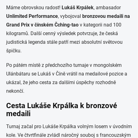
Máme obrovskou radost!
Lukáš Krpálek
, ambasador
Unlimited Performance
, vybojoval
bronzovou medaili na
Grand Prix v čínském Čching-tao
v kategorii nad 100
kilogramů. Další cenný výsledek potvrzuje, že česká
judistická legenda stále patří mezi absolutní světovou
špičku.
Po pátém místě z předchozího turnaje v mongolském
Ulánbátaru se Lukáš v Číně vrátil na medailové pozice a
ukázal, že jeho cesta za dalšími úspěchy rozhodně
nekončí.
Cesta Lukáše Krpálka k bronzové
medaili
Turnaj začal pro Lukáše Krpálka volným losem v úvodním
kole. Ve čtvrtfinále zvládl náročný souboj s francouzským