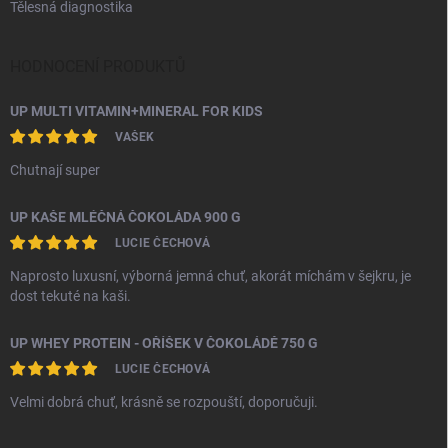
Tělesná diagnostika
HODNOCENÍ PRODUKTŮ
UP MULTI VITAMIN+MINERAL FOR KIDS
VAŠEK
Chutnají super
UP KAŠE MLÉČNÁ ČOKOLÁDA 900 G
LUCIE ČECHOVÁ
Naprosto luxusní, výborná jemná chuť, akorát míchám v šejkru, je
dost tekuté na kaši.
UP WHEY PROTEIN - OŘÍŠEK V ČOKOLÁDĚ 750 G
LUCIE ČECHOVÁ
Velmi dobrá chuť, krásně se rozpouští, doporučuji.