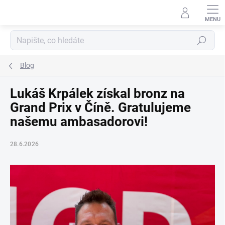
Přejít
na
obsah
Hledat
Blog
Lukáš Krpálek získal bronz na
Grand Prix v Číně. Gratulujeme
našemu ambasadorovi!
28.6.2026