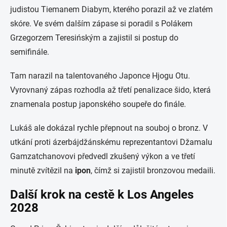
judistou Tiemanem Diabym, kterého porazil až ve zlatém
skóre. Ve svém dalším zápase si poradil s Polákem
Grzegorzem Teresińským a zajistil si postup do
semifinále.
Tam narazil na talentovaného Japonce Hjogu Otu.
Vyrovnaný zápas rozhodla až třetí penalizace šido, která
znamenala postup japonského soupeře do finále.
Lukáš ale dokázal rychle přepnout na souboj o bronz. V
utkání proti ázerbájdžánskému reprezentantovi Džamalu
Gamzatchanovovi předvedl zkušený výkon a ve třetí
minutě zvítězil na
ipon
, čímž si zajistil bronzovou medaili.
Další krok na cestě k Los Angeles
2028