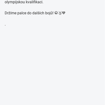
olympijskou kvalifikaci.
Držíme palce do dalších bojů! 🥋🥉💙
.