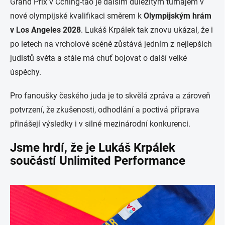
Grand Prix v Čching-tao je dalším důležitým turnajem v
nové olympijské kvalifikaci směrem k
Olympijským hrám
v Los Angeles 2028
. Lukáš Krpálek tak znovu ukázal, že i
po letech na vrcholové scéně zůstává jedním z nejlepších
judistů světa a stále má chuť bojovat o další velké
úspěchy.
Pro fanoušky českého juda je to skvělá zpráva a zároveň
potvrzení, že zkušenosti, odhodlání a poctivá příprava
přinášejí výsledky i v silné mezinárodní konkurenci.
Jsme hrdí, že je Lukáš Krpálek
součástí Unlimited Performance