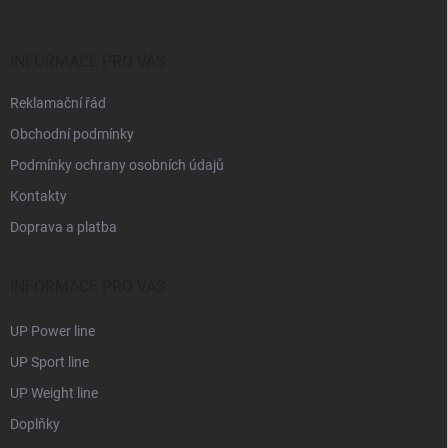
a
t
í
INFORMACE PRO VÁS
Reklamační řád
Obchodní podmínky
Podmínky ochrany osobních údajů
Kontakty
Doprava a platba
INFORMACE PRO VÁS
UP Power line
UP Sport line
UP Weight line
Doplňky