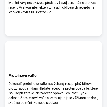
ů
kvalitní kávy nedokážete představit svůj den, máme pro vás
řešení. Vyzkoušejte některý z našich oblíbených receptů na
ledovou kávu s UP Coffee Rio. ...
Proteinové vafle
Dokonalé proteinové vafle: nadýchaný recept plný bílkovin
pro zdravou snídani Hledáte recept na proteinové vafle, které
jsou nejen zdravé, ale zároveň opravdu chutné? Tyhle
dokonalé proteinové vafle si zamilujete jako výživnou snídani,
svačinu po tréninku nebo sladkou ...