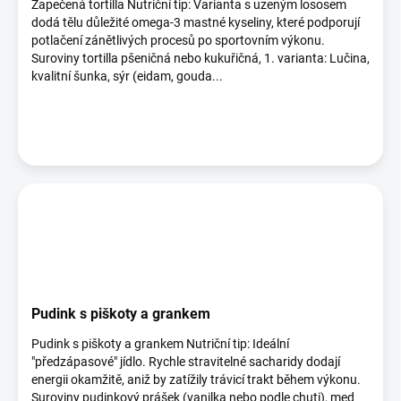
Zapečená tortilla Nutriční tip: Varianta s uzeným lososem
dodá tělu důležité omega-3 mastné kyseliny, které podporují
potlačení zánětlivých procesů po sportovním výkonu.
Suroviny tortilla pšeničná nebo kukuřičná, 1. varianta: Lučina,
kvalitní šunka, sýr (eidam, gouda...
Pudink s piškoty a grankem
Pudink s piškoty a grankem Nutriční tip: Ideální
"předzápasové" jídlo. Rychle stravitelné sacharidy dodají
energii okamžitě, aniž by zatížily trávicí trakt během výkonu.
Suroviny pudinkový prášek (vanilka nebo podle chuti), med