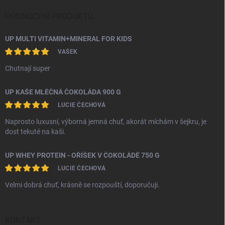
HODNOCENÍ PRODUKTŮ
UP MULTI VITAMIN+MINERAL FOR KIDS
VAŠEK
Chutnají super
UP KAŠE MLÉČNÁ ČOKOLÁDA 900 G
LUCIE ČECHOVÁ
Naprosto luxusní, výborná jemná chuť, akorát míchám v šejkru, je
dost tekuté na kaši.
UP WHEY PROTEIN - OŘÍŠEK V ČOKOLÁDĚ 750 G
LUCIE ČECHOVÁ
Velmi dobrá chuť, krásně se rozpouští, doporučuji.
KONTAKT