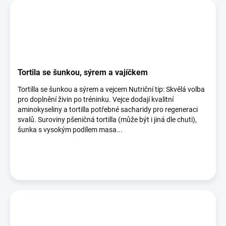
Tortila se šunkou, sýrem a vajíčkem
Tortilla se šunkou a sýrem a vejcem Nutriční tip: Skvělá volba
pro doplnění živin po tréninku. Vejce dodají kvalitní
aminokyseliny a tortilla potřebné sacharidy pro regeneraci
svalů. Suroviny pšeničná tortilla (může být i jiná dle chuti),
šunka s vysokým podílem masa...