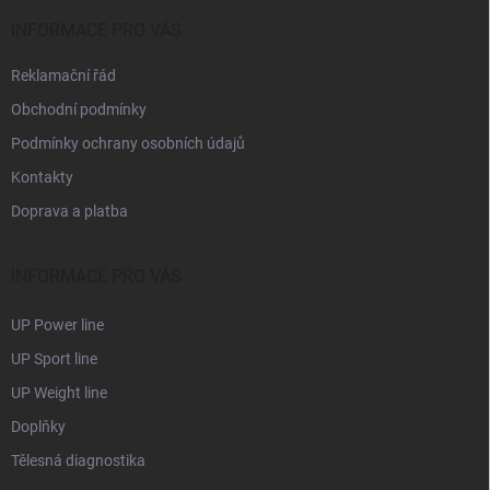
t
v
í
INFORMACE PRO VÁS
k
y
Reklamační řád
v
ý
Obchodní podmínky
p
i
Podmínky ochrany osobních údajů
s
Kontakty
u
Doprava a platba
INFORMACE PRO VÁS
UP Power line
UP Sport line
UP Weight line
Doplňky
Tělesná diagnostika