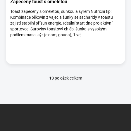
Zapečený toust s omeletou
Toast zapečený s omeletou, šunkou a sýrem Nutriční tip:
Kombinace bílkovin z vajec a šunky se sacharidy v toastu
zajistí stabilní přísun energie. Ideální start dne pro aktivní
sportovce. Suroviny toastový chléb, šunka s vysokým
podílem masa, sýr (eidam, gouda), 1 vej...
13
položek celkem
O
v
l
á
d
Z
a
á
c
p
í
p
a
r