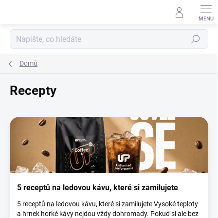
Přejít
na
obsah
Hledat
Domů
Recepty
V
ý
p
i
s
č
l
5 receptů na ledovou kávu, které si zamilujete
á
n
5 receptů na ledovou kávu, které si zamilujete Vysoké teploty
k
a hrnek horké kávy nejdou vždy dohromady. Pokud si ale bez