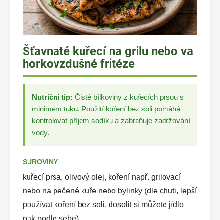
Šťavnaté kuřecí na grilu nebo va
horkovzdušné fritéze
Nutriční tip:
Čisté bílkoviny z kuřecích prsou s
minimem tuku. Použití koření bez soli pomáhá
kontrolovat příjem sodíku a zabraňuje zadržování
vody.
SUROVINY
kuřecí prsa, olivový olej, koření např. grilovací
nebo na pečené kuře nebo bylinky (dle chuti, lepší
používat koření bez soli, dosolit si můžete jídlo
pak podle sebe)