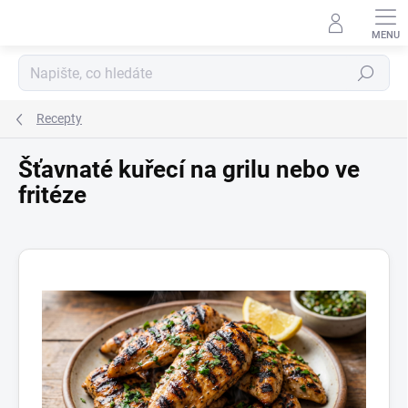
Přejít
na
obsah
Hledat
Recepty
Šťavnaté kuřecí na grilu nebo ve
fritéze