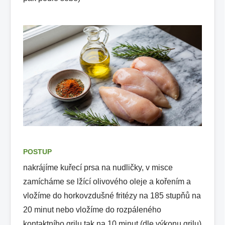
POSTUP
nakrájíme kuřecí prsa na nudličky, v misce
zamícháme se lžící olivového oleje a kořením a
vložíme do horkovzdušné fritézy na 185 stupňů na
20 minut nebo vložíme do rozpáleného
kontaktního grilu tak na 10 minut (dle výkonu grilu)