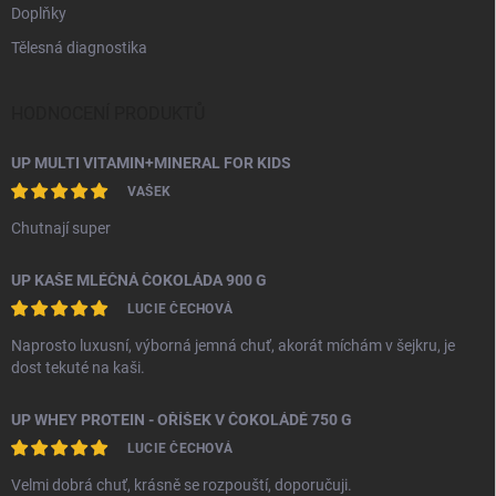
Doplňky
Tělesná diagnostika
HODNOCENÍ PRODUKTŮ
UP MULTI VITAMIN+MINERAL FOR KIDS
VAŠEK
Chutnají super
UP KAŠE MLÉČNÁ ČOKOLÁDA 900 G
LUCIE ČECHOVÁ
Naprosto luxusní, výborná jemná chuť, akorát míchám v šejkru, je
dost tekuté na kaši.
UP WHEY PROTEIN - OŘÍŠEK V ČOKOLÁDĚ 750 G
LUCIE ČECHOVÁ
Velmi dobrá chuť, krásně se rozpouští, doporučuji.