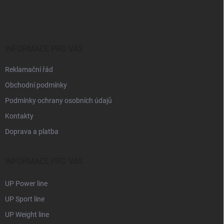
á
p
a
t
í
INFORMACE PRO VÁS
Reklamační řád
Obchodní podmínky
Podmínky ochrany osobních údajů
Kontakty
Doprava a platba
INFORMACE PRO VÁS
UP Power line
UP Sport line
UP Weight line