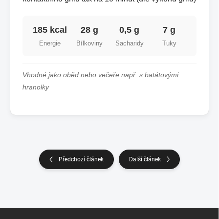
185 kcal
28 g
0,5 g
7 g
Energie
Bílkoviny
Sacharidy
Tuky
Vhodné jako oběd nebo večeře např. s batátovými
hranolky
Předchozí článek
Další článek
Z