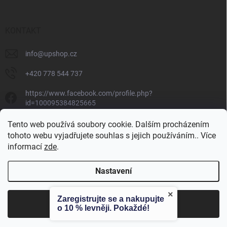
KONTAKT
info
@
upshop.cz
+420 778 544 737
https://www.facebook.com/profile.php?
id=100095384825665
unlimited_performance_cz
Tento web používá soubory cookie. Dalším procházením
tohoto webu vyjadřujete souhlas s jejich používáním.. Více
informací
zde
.
Unlimited Performance
Nastavení
×
Zaregistrujte se a nakupujte
Copyright 2026
Unlimited Performance
. Všechna práva vyhrazena.
Souhlasím
o 10 % levněji. Pokaždé!
Vytvořil Shoptet