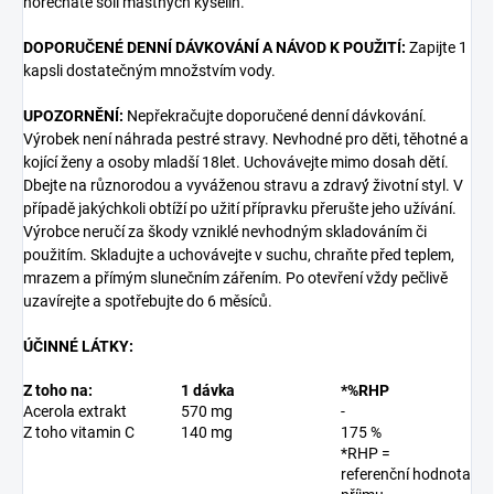
hořečnaté soli mastných kyselin.
DOPORUČENÉ DENNÍ DÁVKOVÁNÍ A NÁVOD K POUŽITÍ:
Zapijte 1
kapsli dostatečným množstvím vody.
UPOZORNĚNÍ:
Nepřekračujte doporučené denní dávkování.
Výrobek není náhrada pestré stravy. Nevhodné pro děti, těhotné a
kojící ženy a osoby mladší 18let. Uchovávejte mimo dosah dětí.
Dbejte na různorodou a vyváženou stravu a zdravý́ životní styl. V
případě jakýchkoli obtíží po užití přípravku přerušte jeho užívání.
Výrobce neručí za škody vzniklé nevhodným skladováním či
použitím. Skladujte a uchovávejte v suchu, chraňte před teplem,
mrazem a přímým slunečním zářením. Po otevření vždy pečlivě
uzavírejte a spotřebujte do 6 měsíců.
ÚČINNÉ LÁTKY:
Z toho na:
1 dávka
*
%RHP
Acerola extrakt
570 mg
-
Z toho vitamin C
140 mg
175 %
*RHP =
referenční hodnota