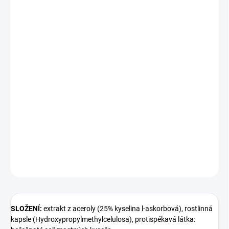
−
+
Přidat do košíku
UP Acerola Vitamin C je doplněk stravy obsahující vysoce
koncentrovaný extrakt z aceroly, bohatý na vitamin C. Vitamin C
podporuje správnou funkci imunitního systému, přispívá ke
snížení míry únavy a vyčerpání, a je důležitý pro normální tvorbu
kolagenu, který má vliv na zdraví kůže, cév, kostí a chrupavek.
Acerola je jedním z nejlepších zdrojů přírodního vitamínu C. Mezi
běžné názvy patří acerola, třešeň Guarani, barbadoská třešeň,
západoindická třešeň a divoká krepová myrta.
DETAILNÍ INFORMACE
ZEPTAT SE
SLOŽENÍ:
extrakt z aceroly (25% kyselina l-askorbová), rostlinná
kapsle (Hydroxypropylmethylcelulosa), protispékavá látka: