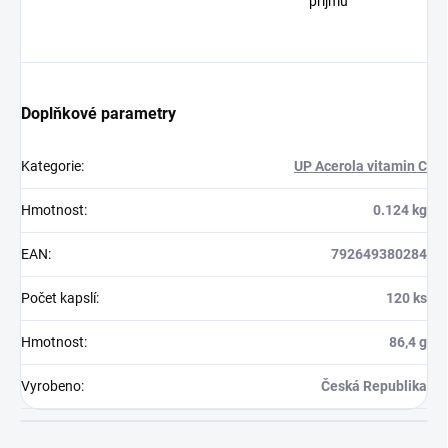
příjmu
Doplňkové parametry
Kategorie
:
UP Acerola vitamin C
Hmotnost
:
0.124 kg
EAN
:
792649380284
Počet kapslí
:
120 ks
Hmotnost
:
86,4 g
Vyrobeno
:
Česká Republika