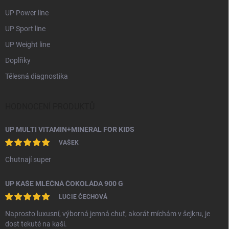
UP Power line
UP Sport line
UP Weight line
Doplňky
Tělesná diagnostika
HODNOCENÍ PRODUKTŮ
UP MULTI VITAMIN+MINERAL FOR KIDS
VAŠEK
Chutnají super
UP KAŠE MLÉČNÁ ČOKOLÁDA 900 G
LUCIE ČECHOVÁ
Naprosto luxusní, výborná jemná chuť, akorát míchám v šejkru, je
dost tekuté na kaši.