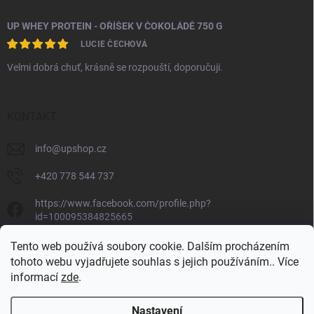
UP WHEY PROTEIN - OŘÍŠEK V ČOKOLÁDĚ 750 G
LUCIE ČECHOVÁ
Velmi dobrá chuť, krásně se rozpouští, doporučuji.
KONTAKT
info
@
upshop.cz
+420 778 544 737
https://www.facebook.com/profile.php?
id=100095384825665
unlimited_performance_cz
Tento web používá soubory cookie. Dalším procházením
tohoto webu vyjadřujete souhlas s jejich používáním.. Více
informací
zde
.
Unlimited Performance
Nastavení