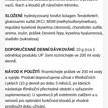
vazů, šlach a kloubů při náročném tréninku.
SLOŽENÍ:
hydrolyzovaný hovězí kolagen Tendoforte®,
glukosamin sulfát 2KCl, MSM
(methylsulfonylmethan),
regulátor kyselosti (kyselina citronová), chondroitin sulfát,
aroma,
inulin, prášek červené řepy, kyselina hyaluronová,
sladidlo (sukralosa)
DOPORUČENNÉ DENNÍ DÁVKOVÁNÍ:
10 g (cca 1
odměrka) produktu UP Joint rozmíchejte
ve 200 ml vody
denně.
NÁVOD K POUŽITÍ:
Rozmíchejte prášek ve 200 ml vody
a vypijte. Produkt doporučujeme
užívat v tříměsíčních
cyklech (10 g denně po dobu 3 měsíců, po kterých
následuje tříměsíční
přechodné období s vyřazením
suplementace). U sportovců při extrémním zatížení a u
seniorů pro optimální funkčnost kloubů je vhodné
prodloužit dobu užívání.