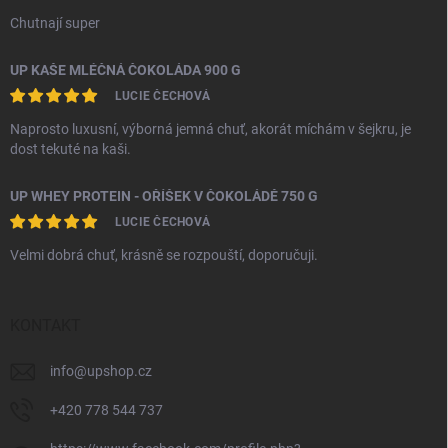
Chutnají super
UP KAŠE MLÉČNÁ ČOKOLÁDA 900 G
LUCIE ČECHOVÁ
Naprosto luxusní, výborná jemná chuť, akorát míchám v šejkru, je
dost tekuté na kaši.
UP WHEY PROTEIN - OŘÍŠEK V ČOKOLÁDĚ 750 G
LUCIE ČECHOVÁ
Velmi dobrá chuť, krásně se rozpouští, doporučuji.
KONTAKT
info
@
upshop.cz
+420 778 544 737