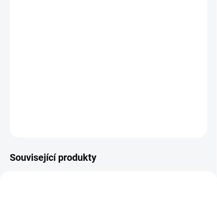
−
+
Přidat do košíku
UP Joints instant
je navržen tak, aby dopřál Vašemu pohybovému
aparátu nadstandardní péči a zároveň zajistil sportovní
dlouhověkost.
UP Joints instant
je neodmyslitelnou součástí
prevence zranění a přetížení vazů, šlach a kloubů při náročném
tréninku.
DETAILNÍ INFORMACE
ZEPTAT SE
Související produkty
REGENERACE
VÝKON
ENERGIE