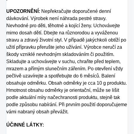
UPOZORNĚNÍ:
Nepřekračujte doporučené denní
dávkování. Výrobek není náhrada pestré
stravy.
Nevhodné pro děti, těhotné a kojící ženy. Uchovávejte
mimo dosah dětí. Dbejte na
různorodou a vyváženou
stravu a zdravý životní styl. V případě jakýchkoli obtíží po
užití
přípravku přerušte jeho užívání. Výrobce neručí za
škody vzniklé nevhodným skladováním
či použitím.
Skladujte a uchovávejte v suchu, chraňte před teplem,
mrazem a přímým
slunečním zářením. Po otevření vždy
pečlivě uzavírejte a spotřebujte do 6 měsíců.
Balení
obsahuje odměrku. Obsah odměrky je cca 10 g produktu.
Hmotnost obsahu odměrky
je orientační, může se lišit
podle aktuální míry načechranosti produktu, stejně tak
podle
způsobu nabírání. Při prvním použití doporučujeme
vámi nabraný obsah převážit.
ÚČINNÉ LÁTKY: