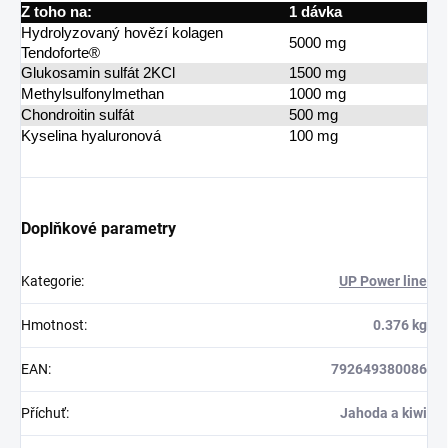
Z toho na:
1 dávka
Hydrolyzovaný hovězí kolagen
5000 mg
Tendoforte®
Glukosamin sulfát 2KCl
1500 mg
Methylsulfonylmethan
1000 mg
Chondroitin sulfát
500 mg
Kyselina hyaluronová
100 mg
Doplňkové parametry
Kategorie
:
UP Power line
Hmotnost
:
0.376 kg
EAN
:
792649380086
Příchuť
:
Jahoda a kiwi