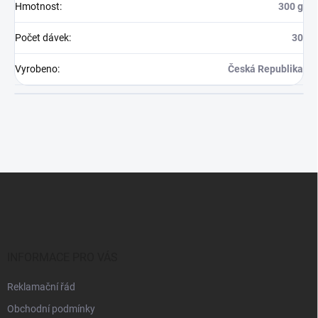
Hmotnost
:
300 g
Počet dávek
:
30
Vyrobeno
:
Česká Republika
Z
á
p
a
t
í
INFORMACE PRO VÁS
Reklamační řád
Obchodní podmínky