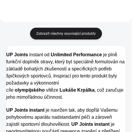
Zobrazit všechny související produkty
UP Joints
instant od
Unlimited Performance
je plně
funkční doplněk stravy, který byl speciálně formulován na
základě bohatých zkušeností a specifických potřeb
špičkových sportovců. Inspirací pro tento produkt byly
požadavky a výkonnostní
cíle
olympijského
vítěze
Lukáše Krpálka
, což zaručuje
jeho mimořádnou účinnost.
UP Joints instant
je navržen tak, aby dopřál Vašemu
pohybovému aparátu nadstandartní péči a zároveň
zajistil sportovní dlouhověkost.
UP Joints instant
je
neodmyslitelnou součástí prevence zranění a přetížení