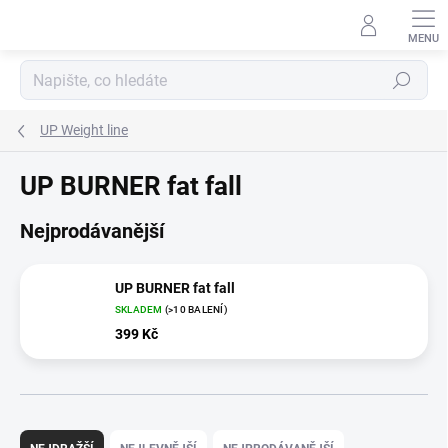
Přejít
na
obsah
Hledat
UP Weight line
UP BURNER fat fall
Nejprodávanější
UP BURNER fat fall
SKLADEM
(>10 BALENÍ)
399 Kč
Ř
a