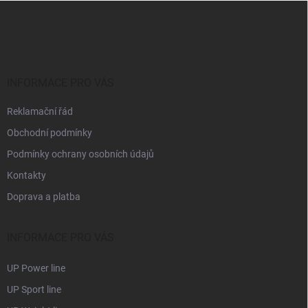
Z
a
á
c
p
í
p
a
r
t
v
í
INFORMACE PRO VÁS
k
y
Reklamační řád
v
ý
Obchodní podmínky
p
i
Podmínky ochrany osobních údajů
s
Kontakty
u
Doprava a platba
INFORMACE PRO VÁS
UP Power line
UP Sport line