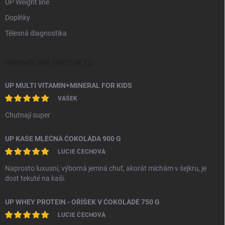
UP Weight line
Doplňky
Tělesná diagnostika
HODNOCENÍ PRODUKTŮ
UP MULTI VITAMIN+MINERAL FOR KIDS
VAŠEK
Chutnají super
UP KAŠE MLÉČNÁ ČOKOLÁDA 900 G
LUCIE ČECHOVÁ
Naprosto luxusní, výborná jemná chuť, akorát míchám v šejkru, je
dost tekuté na kaši.
UP WHEY PROTEIN - OŘÍŠEK V ČOKOLÁDĚ 750 G
LUCIE ČECHOVÁ