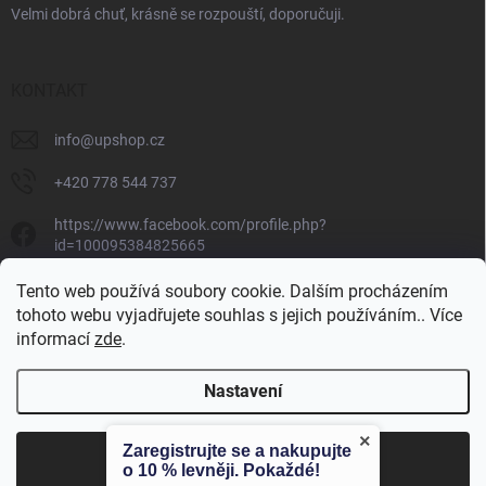
Velmi dobrá chuť, krásně se rozpouští, doporučuji.
KONTAKT
info
@
upshop.cz
+420 778 544 737
https://www.facebook.com/profile.php?
id=100095384825665
unlimited_performance_cz
Tento web používá soubory cookie. Dalším procházením
tohoto webu vyjadřujete souhlas s jejich používáním.. Více
informací
zde
.
Unlimited Performance
Nastavení
×
Zaregistrujte se a nakupujte
Copyright 2026
Unlimited Performance
. Všechna práva vyhrazena.
Souhlasím
o 10 % levněji. Pokaždé!
Vytvořil Shoptet