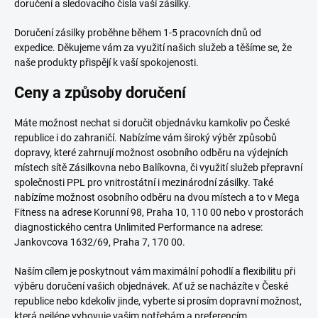
doručení a sledovacího čísla vaší zásilky.
Doručení zásilky proběhne během 1-5 pracovních dnů od
expedice. Děkujeme vám za využití našich služeb a těšíme se, že
naše produkty přispějí k vaší spokojenosti.
Ceny a způsoby doručení
Máte možnost nechat si doručit objednávku kamkoliv po České
republice i do zahraničí. Nabízíme vám široký výběr způsobů
dopravy, které zahrnují možnost osobního odběru na výdejních
místech sítě Zásilkovna nebo Balíkovna, či využití služeb přepravní
společnosti PPL pro vnitrostátní i mezinárodní zásilky. Také
nabízíme možnost osobního odběru na dvou místech a to v Mega
Fitness na adrese Korunní 98, Praha 10, 110 00 nebo v prostorách
diagnostického centra Unlimited Performance na adrese:
Jankovcova 1632/69, Praha 7, 170 00.
Naším cílem je poskytnout vám maximální pohodlí a flexibilitu při
výběru doručení vašich objednávek. Ať už se nacházíte v České
republice nebo kdekoliv jinde, vyberte si prosím dopravní možnost,
která nejlépe vyhovuje vašim potřebám a preferencím