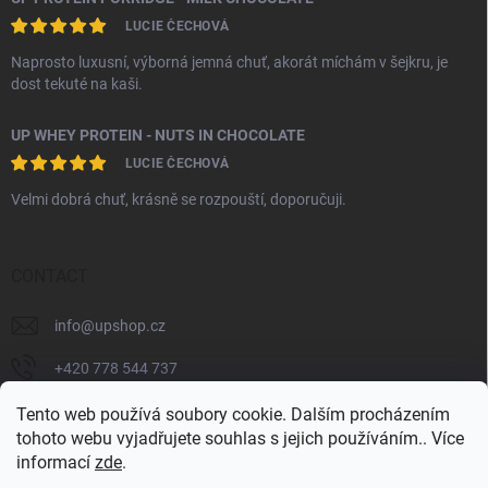
LUCIE ČECHOVÁ
Naprosto luxusní, výborná jemná chuť, akorát míchám v šejkru, je
dost tekuté na kaši.
UP WHEY PROTEIN - NUTS IN CHOCOLATE
LUCIE ČECHOVÁ
Velmi dobrá chuť, krásně se rozpouští, doporučuji.
CONTACT
info
@
upshop.cz
+420 778 544 737
unlimited_performance_cz
Tento web používá soubory cookie. Dalším procházením
tohoto webu vyjadřujete souhlas s jejich používáním.. Více
informací
zde
.