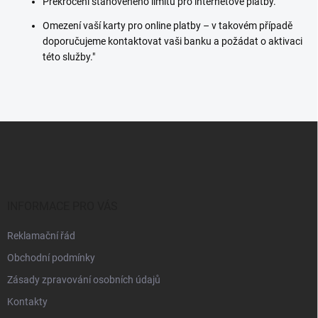
Překročení stanoveného limitu pro internetové platby.
Omezení vaší karty pro online platby – v takovém případě
doporučujeme kontaktovat vaši banku a požádat o aktivaci
této služby."
F
o
o
t
e
r
INFORMACE PRO VÁS
Reklamační řád
Obchodní podmínky
Zásady zpravování osobních údajů
Kontakty