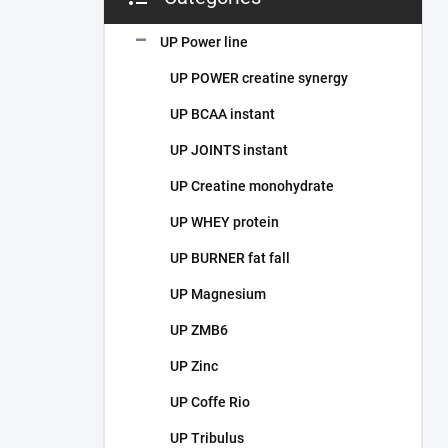
Skip
categories
UP Power line
UP POWER creatine synergy
UP BCAA instant
UP JOINTS instant
UP Creatine monohydrate
UP WHEY protein
UP BURNER fat fall
UP Magnesium
UP ZMB6
UP Zinc
UP Coffe Rio
UP Tribulus