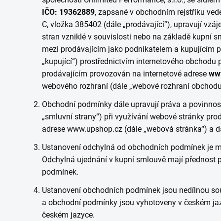
IČO: 19362889
, zapsané v obchodním rejstříku ve
C, vložka 385402 (dále „prodávající“), upravují vz
stran vzniklé v souvislosti nebo na základě kupní 
mezi prodávajícím jako podnikatelem a kupujícím p
„kupující“) prostřednictvím
internetového obchodu p
prodávajícím provozován na internetové adrese
ww
webového rozhraní (dále „webové rozhraní obchodu
Obchodní podmínky dále upravují práva a povinnosti
„smluvní strany“) při využívání webové stránky pro
adrese www.upshop.cz (dále „webová stránka“) a dal
Ustanovení odchylná od obchodních podmínek je m
Odchylná ujednání v kupní smlouvě mají přednost 
podmínek.
Ustanovení obchodních podmínek jsou nedílnou so
a obchodní podmínky jsou vyhotoveny v českém jaz
českém jazyce.