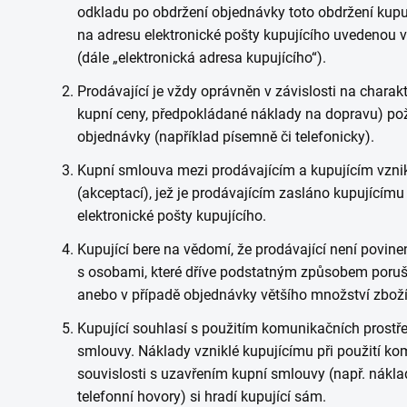
odkladu po obdržení objednávky toto obdržení kupuj
na adresu elektronické pošty kupujícího uvedenou v
(dále „elektronická adresa kupujícího“).
Prodávající je vždy oprávněn v závislosti na charak
kupní ceny, předpokládané náklady na dopravu) pož
objednávky (například písemně či telefonicky).
Kupní smlouva mezi prodávajícím a kupujícím vznik
(akceptací), jež je prodávajícím zasláno kupujícímu
elektronické pošty kupujícího.
Kupující bere na vědomí, že prodávající není povine
s osobami, které dříve podstatným způsobem poruši
anebo v případě objednávky většího množství zboží
Kupující souhlasí s použitím komunikačních prostře
smlouvy. Náklady vzniklé kupujícímu při použití ko
souvislosti s uzavřením kupní smlouvy (např. náklad
telefonní hovory) si hradí kupující sám.