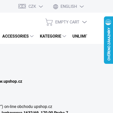
CZK
ENGLISH
EMPTY CART
SHOPPING
CART
ACCESSORIES
KATEGORIE
UNLIMITED PERFOR
w.upshop.cz
”) on-line obchodu upshop.cz
m
Jankovcova 1632/69, 170 00 Praha 7,