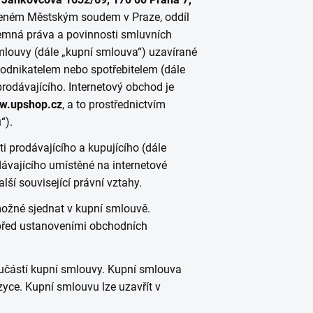
deném Městským soudem v Praze, oddíl
ájemná práva a povinnosti smluvních
smlouvy (dále „kupní smlouva“) uzavírané
odnikatelem nebo spotřebitelem (dále
rodávajícího. Internetový obchod je
w.upshop.cz
, a to prostřednictvím
“).
 prodávajícího a kupujícího (dále
dávajícího umístěné na internetové
ší související právní vztahy.
ožné sjednat v kupní smlouvě.
před ustanoveními obchodních
učástí kupní smlouvy. Kupní smlouva
yce. Kupní smlouvu lze uzavřít v