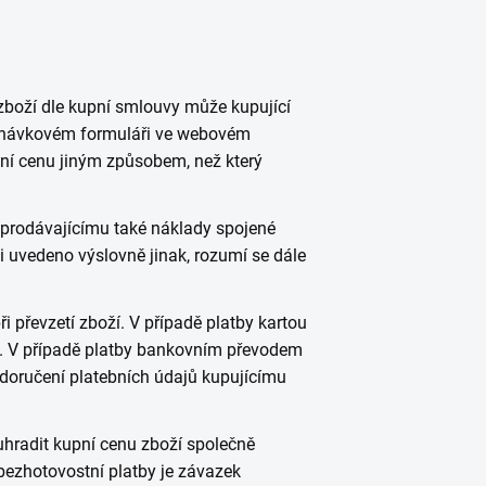
zboží dle kupní smlouvy může kupující
dnávkovém formuláři ve webovém
pní cenu jiným způsobem, než který
t prodávajícímu také náklady spojené
i uvedeno výslovně jinak, rozumí se dále
ři převzetí zboží. V případě platby kartou
y. V případě platby bankovním převodem
 doručení platebních údajů kupujícímu
 uhradit kupní cenu zboží společně
bezhotovostní platby je závazek