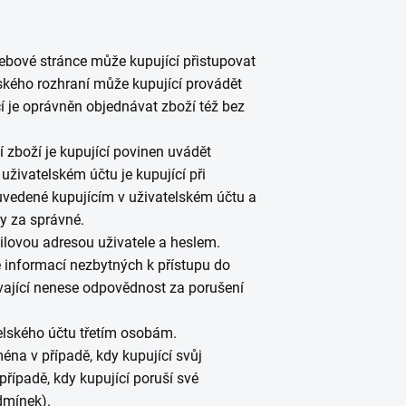
ebové stránce může kupující přistupovat
ského rozhraní může kupující provádět
cí je oprávněn objednávat zboží též bez
í zboží je kupující povinen uvádět
živatelském účtu je kupující při
 uvedené kupujícím v uživatelském účtu a
y za správné.
ilovou adresou uživatele a heslem.
 informací nezbytných k přístupu do
ávající nenese odpovědnost za porušení
elského účtu třetím osobám.
ména v případě, kdy kupující svůj
případě, kdy kupující poruší své
dmínek).