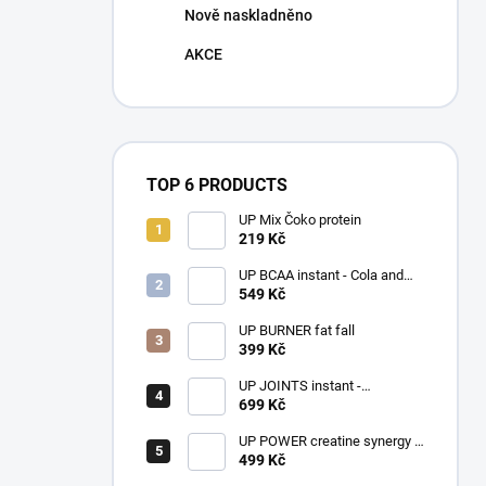
Nově naskladněno
AKCE
TOP 6 PRODUCTS
UP Mix Čoko protein
219 Kč
UP BCAA instant - Cola and
lemon
549 Kč
UP BURNER fat fall
399 Kč
UP JOINTS instant -
Strawberry and kiwi
699 Kč
UP POWER creatine synergy -
Orange
499 Kč