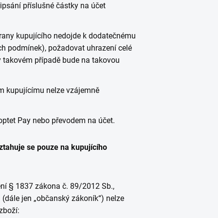
psání příslušné částky na účet
strany kupujícího nedojde k dodatečnému
ích podmínek), požadovat uhrazení celé
 v takovém případě bude na takovou
ím kupujícímu nelze vzájemně
optet Pay nebo převodem na účet.
ztahuje se pouze na kupujícího
vení § 1837 zákona č. 89/2012 Sb.,
 (dále jen „občanský zákoník“) nelze
zboží: