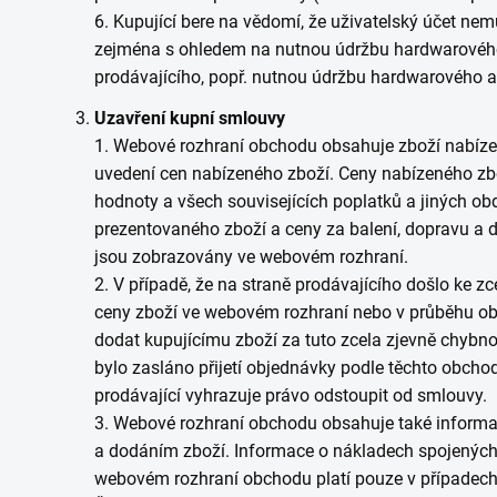
6. Kupující bere na vědomí, že uživatelský účet nemu
zejména s ohledem na nutnou údržbu hardwarovéh
prodávajícího, popř. nutnou údržbu hardwarového a
Uzavření kupní smlouvy
1. Webové rozhraní obchodu obsahuje zboží nabízené
uvedení cen nabízeného zboží. Ceny nabízeného zb
hodnoty a všech souvisejících poplatků a jiných o
prezentovaného zboží a ceny za balení, dopravu a d
jsou zobrazovány ve webovém rozhraní.
2. V případě, že na straně prodávajícího došlo ke zc
ceny zboží ve webovém rozhraní nebo v průběhu obj
dodat kupujícímu zboží za tuto zcela zjevně chybnou
bylo zasláno přijetí objednávky podle těchto obch
prodávající vyhrazuje právo odstoupit od smlouvy.
3. Webové rozhraní obchodu obsahuje také informa
a dodáním zboží. Informace o nákladech spojených
webovém rozhraní obchodu platí pouze v případech