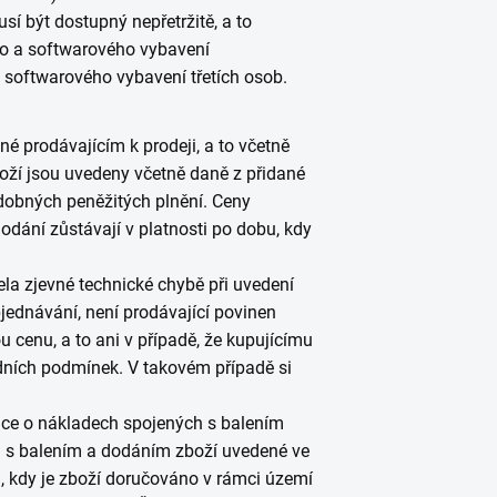
sí být dostupný nepřetržitě, a to
o a softwarového vybavení
 softwarového vybavení třetích osob.
 prodávajícím k prodeji, a to včetně
oží jsou uvedeny včetně daně z přidané
bdobných peněžitých plnění. Ceny
odání zůstávají v platnosti po dobu, kdy
ela zjevné technické chybě při uvedení
ednávání, není prodávající povinen
 cenu, a to ani v případě, že kupujícímu
odních podmínek. V takovém případě si
ce o nákladech spojených s balením
 s balením a dodáním zboží uvedené ve
, kdy je zboží doručováno v rámci území