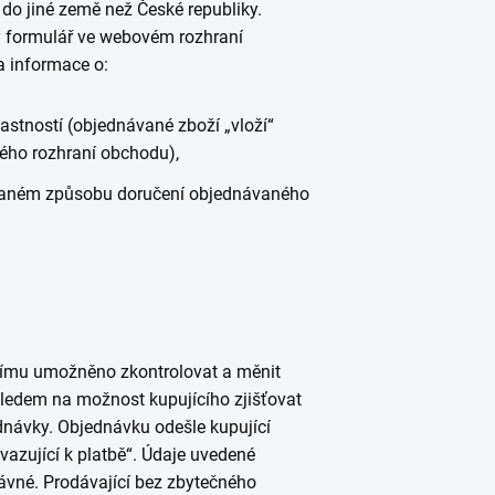
do jiné země než České republiky.
vý formulář ve webovém rozhraní
 informace o:
astností (objednávané zboží „vloží“
ého rozhraní obchodu),
ovaném způsobu doručení objednávaného
címu umožněno zkontrolovat a měnit
 ohledem na možnost kupujícího zjišťovat
dnávky. Objednávku odešle kupující
vazující k platbě“. Údaje uvedené
ávné. Prodávající bez zbytečného