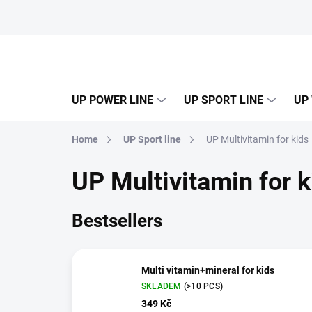
Skip
to
content
UP POWER LINE
UP SPORT LINE
UP
Home
UP Sport line
UP Multivitamin for kids
UP Multivitamin for k
Bestsellers
Multi vitamin+mineral for kids
SKLADEM
(>10 PCS)
349 Kč