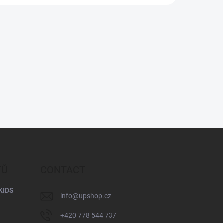
TŮ
CONTACT
KIDS
info
@
upshop.cz
+420 778 544 737