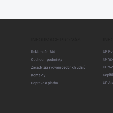
F
o
o
t
INFORMACE PRO VÁS
INF
e
r
UP Pow
Reklamační řád
UP Spo
Obchodní podmínky
UP Wei
Zásady zpravování osobních údajů
Doplň
Kontakty
UP Ac
Doprava a platba