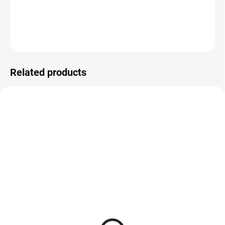
−
+
Add to cart
ASK
Related products
REGENERACE
REGENERACE
SKLADEM
SKLADEM
(>10 PACKAGE)
(>10 PCS)
UP Calcium + D3 + K2
UP Bar Jahoda