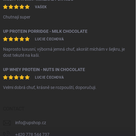
VAŠEK
Chutnají super
UP PROTEIN PORRIDGE - MILK CHOCOLATE
LUCIE ČECHOVÁ
Naprosto luxusní, výborná jemná chuť, akorát míchám v šejkru, je
dost tekuté na kaši.
UP WHEY PROTEIN - NUTS IN CHOCOLATE
LUCIE ČECHOVÁ
Velmi dobrá chuť, krásně se rozpouští, doporučuji.
CONTACT
info
@
upshop.cz
+420 778 544 737