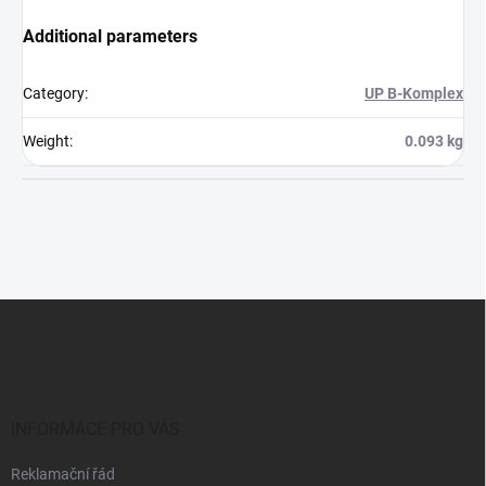
Additional parameters
Category
:
UP B-Komplex
Weight
:
0.093 kg
F
o
o
t
e
r
INFORMACE PRO VÁS
Reklamační řád